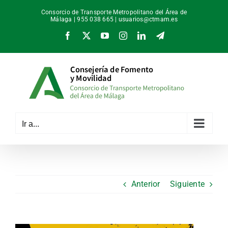
Saltar
Consorcio de Transporte Metropolitano del Área de
al
Málaga | 955 038 665 |
usuarios@ctmam.es
contenido
Facebook
X
YouTube
Instagram
LinkedIn
Telegram
Ir a...
Anterior
Siguiente