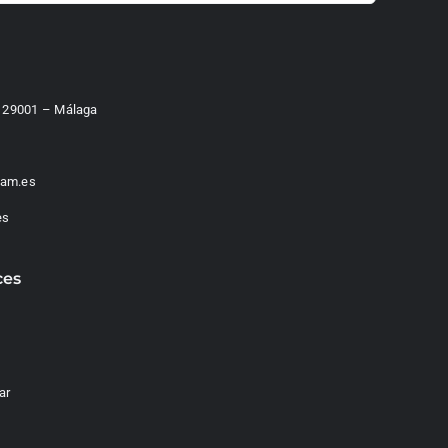
 – 29001 – Málaga
am.es
es
ces
ar