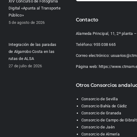
XIV Concurso de Fotografía
Digital «Apunta al Transporte
Público»
Contacto
5 de agosto de 2026
Alameda Principal, 11, 2ª planta
Integración de las paradas
Teléfono:
955 038 665
de Algarrobo Costa en las
Correo electrónico:
usuarios@ctm
rutas de ALSA
27 de julio de 2026
Página web:
https://www.ctmam.
Otros Consorcios andalu
Consorcio de Sevilla
Consorcio Bahía de Cádiz
Consorcio de Granada
Consorcio de Campo de Gibralt
Consorcio de Jaén
Consorcio de Almería