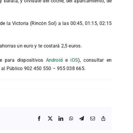
 barata, y olvídate del coche, del aparcamiento, de
e la Victoria (Rincón Sol) a las 00:45, 01:15, 02:15
 ahorras un euro y te costará 2,5 euros.
e para dispositivos
Android
e
iOS
), consultar en
n al Público 902 450 550 – 955 038 665.
Facebook
X
LinkedIn
WhatsApp
Telegram
Correo
Copiar
electrónico
enlace