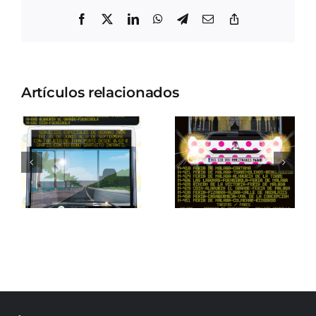
Facebook
X
LinkedIn
WhatsApp
Telegram
Correo
Copiar
electrónico
enlace
Artículos relacionados