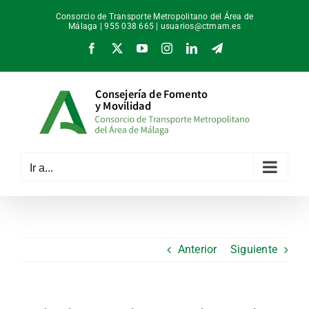
Saltar
Consorcio de Transporte Metropolitano del Área de
al
Málaga | 955 038 665 |
usuarios@ctmam.es
contenido
Facebook
X
YouTube
Instagram
LinkedIn
Telegram
Ir a...
Anterior
Siguiente