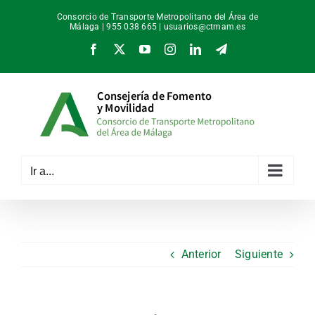
Saltar
Consorcio de Transporte Metropolitano del Área de
al
Málaga | 955 038 665 |
usuarios@ctmam.es
contenido
Facebook
X
YouTube
Instagram
LinkedIn
Telegram
Ir a...
Anterior
Siguiente