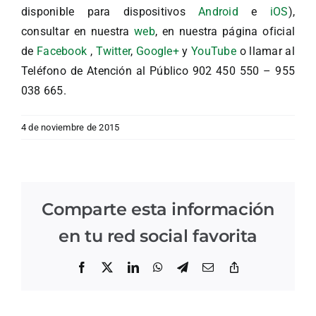
disponible para dispositivos
Android
e
iOS
),
consultar en nuestra
web
, en nuestra página oficial
de
Facebook
,
Twitter
,
Google+
y
YouTube
o llamar al
Teléfono de Atención al Público 902 450 550 – 955
038 665.
4 de noviembre de 2015
Comparte esta información
en tu red social favorita
Facebook
X
LinkedIn
WhatsApp
Telegram
Correo
Copiar
electrónico
enlace