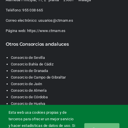
Teléfono:
955 038 665
Correo electrónico:
usuarios@ctmam.es
Página web:
https://www.ctmam.es
Otros Consorcios andaluces
Consorcio de Sevilla
Consorcio Bahía de Cádiz
Consorcio de Granada
Consorcio de Campo de Gibraltar
Consorcio de Jaén
Consorcio de Almería
Consorcio de Córdoba
Consorcio de Huelva
Esta web usa cookies propias y de
terceros para ofrecer un mejor servicio
Consorcio de Transporte Metropolitano. Área de Málaga |
y hacer estadísticas de datos de uso. Si