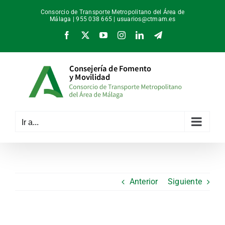
Saltar
Consorcio de Transporte Metropolitano del Área de
al
Málaga | 955 038 665 |
usuarios@ctmam.es
contenido
Facebook
X
YouTube
Instagram
LinkedIn
Telegram
Ir a...
Anterior
Siguiente