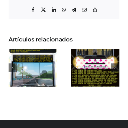
Facebook
X
LinkedIn
WhatsApp
Telegram
Correo
Copiar
electrónico
enlace
Artículos relacionados