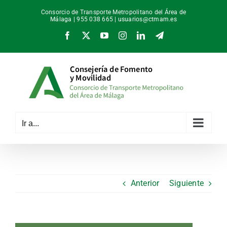
Saltar
Consorcio de Transporte Metropolitano del Área de
al
Málaga | 955 038 665 |
usuarios@ctmam.es
contenido
Facebook
X
YouTube
Instagram
LinkedIn
Telegram
Ir a...
Anterior
Siguiente