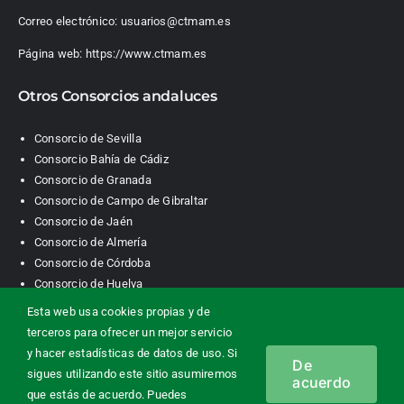
Correo electrónico:
usuarios@ctmam.es
Página web:
https://www.ctmam.es
Otros Consorcios andaluces
Consorcio de Sevilla
Consorcio Bahía de Cádiz
Consorcio de Granada
Consorcio de Campo de Gibraltar
Consorcio de Jaén
Consorcio de Almería
Consorcio de Córdoba
Consorcio de Huelva
Esta web usa cookies propias y de
terceros para ofrecer un mejor servicio
Consorcio de Transporte Metropolitano. Área de Málaga |
y hacer estadísticas de datos de uso. Si
De
Contacto
|
Información legal
|
Política de privacidad
|
Política de
sigues utilizando este sitio asumiremos
acuerdo
cookies
que estás de acuerdo. Puedes