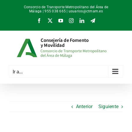
Saltar
Consorcio de Transporte Metropolitano del Área de
al
Málaga | 955 038 665 |
usuarios@ctmam.es
contenido
Facebook
X
YouTube
Instagram
LinkedIn
Telegram
Ir a...
Anterior
Siguiente