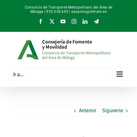
Saltar
Consorcio de Transporte Metropolitano del Área de
al
Málaga | 955 038 665 |
usuarios@ctmam.es
contenido
Facebook
X
YouTube
Instagram
LinkedIn
Telegram
Ir a...
Anterior
Siguiente