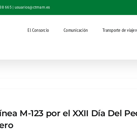
038 665 |
usuarios@ctmam.es
El Consorcio
Comunicación
Transporte de viajer
línea M-123 por el XXII Día Del P
ero