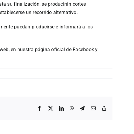
sta su finalización, se producirán cortes
stablecerse un recorrido alternativo.
lmente puedan producirse e informará a los
web, en nuestra página oficial de Facebook y
Facebook
X
LinkedIn
WhatsApp
Telegram
Correo
Copiar
electrónico
enlace