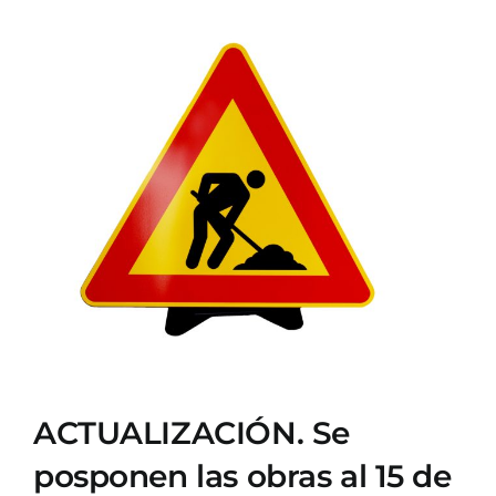
Ver
imagen
más
grande
ACTUALIZACIÓN. Se
posponen las obras al 15 de