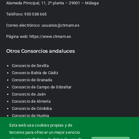
Alameda Principal, 11, 2ª planta – 29001 – Málaga
Teléfono:
955 038 665
Correo electrónico:
usuarios@ctmam.es
Página web:
https://www.ctmam.es
Otros Consorcios andaluces
Consorcio de Sevilla
Consorcio Bahía de Cádiz
Consorcio de Granada
Consorcio de Campo de Gibraltar
Consorcio de Jaén
Consorcio de Almería
Consorcio de Córdoba
Consorcio de Huelva
Esta web usa cookies propias y de
terceros para ofrecer un mejor servicio
Consorcio de Transporte Metropolitano. Área de Málaga |