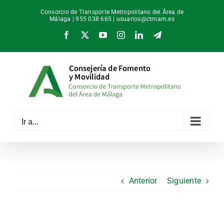
Saltar
Consorcio de Transporte Metropolitano del Área de
al
Málaga | 955 038 665 |
usuarios@ctmam.es
contenido
Facebook
X
YouTube
Instagram
LinkedIn
Telegram
Ir a...
Anterior
Siguiente