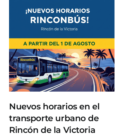
Ver
imagen
más
grande
Nuevos horarios en el
transporte urbano de
Rincón de la Victoria