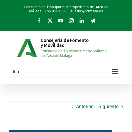
Saltar
Consorcio de Transporte Metropolitano del Área de
al
Málaga | 955 038 665 |
usuarios@ctmam.es
contenido
Facebook
X
YouTube
Instagram
LinkedIn
Telegram
Ir a...
Anterior
Siguiente