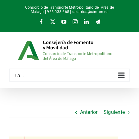
Saltar
Consorcio de Transporte Metropolitano del Área de
al
Málaga | 955 038 665 |
usuarios@ctmam.es
contenido
Facebook
X
YouTube
Instagram
LinkedIn
Telegram
Ir a...
Anterior
Siguiente