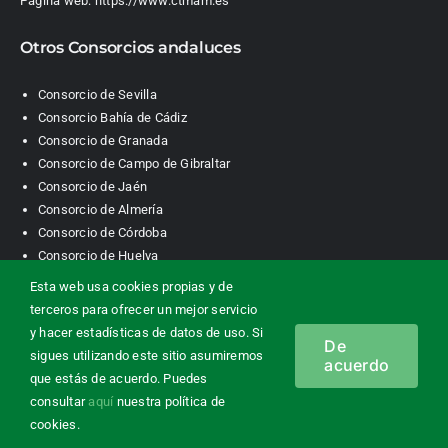
Página web:
https://www.ctmam.es
Otros Consorcios andaluces
Consorcio de Sevilla
Consorcio Bahía de Cádiz
Consorcio de Granada
Consorcio de Campo de Gibraltar
Consorcio de Jaén
Consorcio de Almería
Consorcio de Córdoba
Consorcio de Huelva
Esta web usa cookies propias y de
terceros para ofrecer un mejor servicio
Consorcio de Transporte Metropolitano. Área de Málaga |
y hacer estadísticas de datos de uso. Si
De
Contacto
|
Información legal
|
Política de privacidad
|
Política de
sigues utilizando este sitio asumiremos
acuerdo
cookies
que estás de acuerdo. Puedes
consultar
aquí
nuestra política de
cookies.