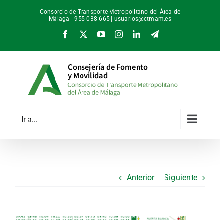
Saltar
Consorcio de Transporte Metropolitano del Área de
al
Málaga | 955 038 665 |
usuarios@ctmam.es
contenido
Facebook
X
YouTube
Instagram
LinkedIn
Telegram
Ir a...
Anterior
Siguiente