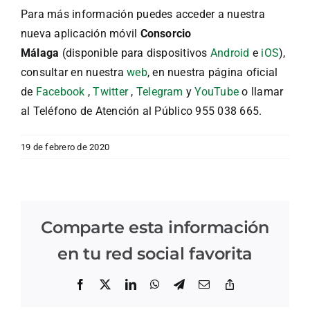
Para más información puedes acceder a nuestra
nueva aplicación móvil
Consorcio
Málaga
(disponible para dispositivos
Android
e
iOS
),
consultar en nuestra
web
, en nuestra página oficial
de
Facebook
,
Twitter
,
Telegram
y
YouTube
o llamar
al Teléfono de Atención al Público 955 038 665.
19 de febrero de 2020
Comparte esta información
en tu red social favorita
Facebook
X
LinkedIn
WhatsApp
Telegram
Correo
Copiar
electrónico
enlace