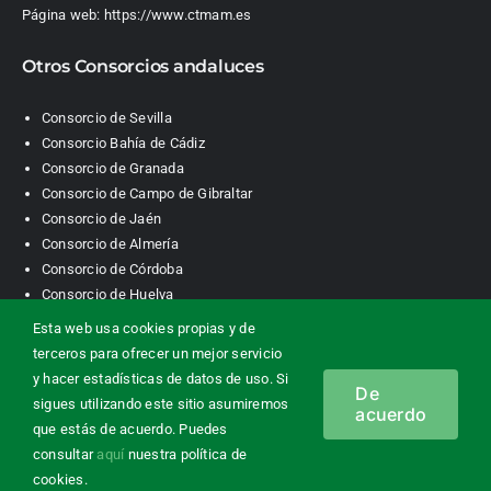
Página web:
https://www.ctmam.es
Otros Consorcios andaluces
Consorcio de Sevilla
Consorcio Bahía de Cádiz
Consorcio de Granada
Consorcio de Campo de Gibraltar
Consorcio de Jaén
Consorcio de Almería
Consorcio de Córdoba
Consorcio de Huelva
Esta web usa cookies propias y de
terceros para ofrecer un mejor servicio
Consorcio de Transporte Metropolitano. Área de Málaga |
y hacer estadísticas de datos de uso. Si
De
Contacto
|
Información legal
|
Política de privacidad
|
Política de
sigues utilizando este sitio asumiremos
acuerdo
cookies
que estás de acuerdo. Puedes
consultar
aquí
nuestra política de
cookies.