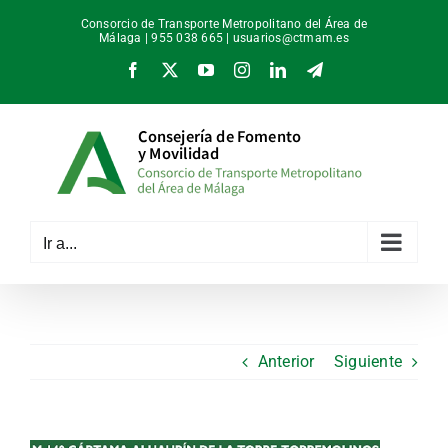
Saltar
Consorcio de Transporte Metropolitano del Área de
al
Málaga | 955 038 665 |
usuarios@ctmam.es
contenido
Facebook
X
YouTube
Instagram
LinkedIn
Telegram
Ir a...
Anterior
Siguiente