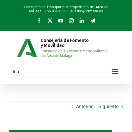
Saltar
Consorcio de Transporte Metropolitano del Área de
al
Málaga | 955 038 665 |
usuarios@ctmam.es
contenido
Facebook
X
YouTube
Instagram
LinkedIn
Telegram
Ir a...
Anterior
Siguiente