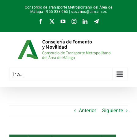
Saltar
Consorcio de Transporte Metropolitano del Área de
al
Málaga | 955 038 665 |
usuarios@ctmam.es
contenido
Facebook
X
YouTube
Instagram
LinkedIn
Telegram
Ir a...
Anterior
Siguiente