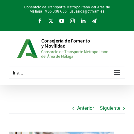
Saltar
Consorcio de Transporte Metropolitano del Área de
al
Málaga | 955 038 665 |
usuarios@ctmam.es
contenido
Facebook
X
YouTube
Instagram
LinkedIn
Telegram
Ir a...
Anterior
Siguiente