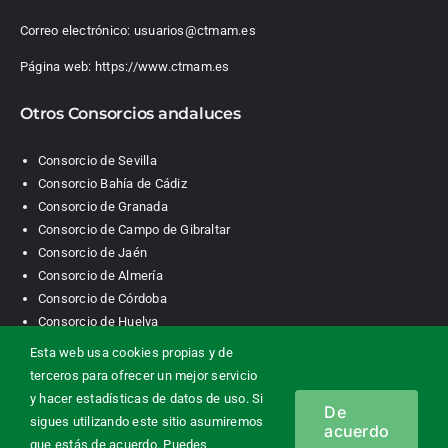
Correo electrónico:
usuarios@ctmam.es
Página web:
https://www.ctmam.es
Otros Consorcios andaluces
Consorcio de Sevilla
Consorcio Bahía de Cádiz
Consorcio de Granada
Consorcio de Campo de Gibraltar
Consorcio de Jaén
Consorcio de Almería
Consorcio de Córdoba
Consorcio de Huelva
Esta web usa cookies propias y de
terceros para ofrecer un mejor servicio
Consorcio de Transporte Metropolitano. Área de Málaga |
y hacer estadísticas de datos de uso. Si
De
Contacto
|
Información legal
|
Política de privacidad
|
Política de
sigues utilizando este sitio asumiremos
acuerdo
cookies
que estás de acuerdo. Puedes