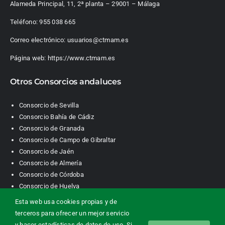
Alameda Principal, 11, 2ª planta – 29001 – Málaga
Teléfono:
955 038 665
Correo electrónico:
usuarios@ctmam.es
Página web:
https://www.ctmam.es
Otros Consorcios andaluces
Consorcio de Sevilla
Consorcio Bahía de Cádiz
Consorcio de Granada
Consorcio de Campo de Gibraltar
Consorcio de Jaén
Consorcio de Almería
Consorcio de Córdoba
Consorcio de Huelva
Esta web usa cookies propias y de
terceros para ofrecer un mejor servicio
Consorcio de Transporte Metropolitano. Área de Málaga |
y hacer estadísticas de datos de uso. Si