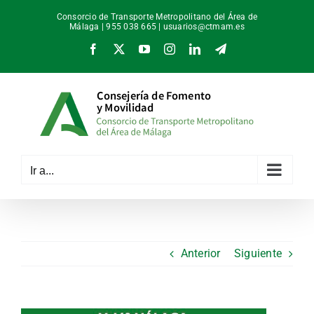
Saltar
Consorcio de Transporte Metropolitano del Área de
al
Málaga | 955 038 665 |
usuarios@ctmam.es
contenido
Facebook
X
YouTube
Instagram
LinkedIn
Telegram
Ir a...
Anterior
Siguiente