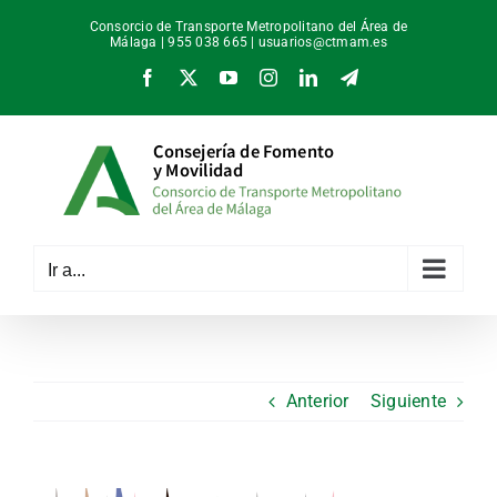
Saltar
Consorcio de Transporte Metropolitano del Área de
al
Málaga | 955 038 665 |
usuarios@ctmam.es
contenido
Facebook
X
YouTube
Instagram
LinkedIn
Telegram
Ir a...
Anterior
Siguiente