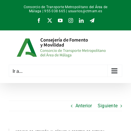
Saltar
Consorcio de Transporte Metropolitano del Área de
al
Málaga | 955 038 665 |
usuarios@ctmam.es
contenido
Facebook
X
YouTube
Instagram
LinkedIn
Telegram
Ir a...
Anterior
Siguiente