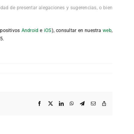
idad de presentar alegaciones y sugerencias, o bien
spositivos
Android
e
iOS
), consultar en nuestra
web
,
5.
Facebook
X
LinkedIn
WhatsApp
Telegram
Correo
Copiar
electrónico
enlace