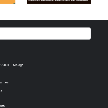
 – 29001 – Málaga
am.es
es
ces