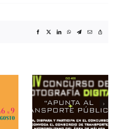
Facebook
X
LinkedIn
WhatsApp
Telegram
Correo
Copiar
electrónico
enlace