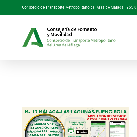
Saltar
Consorcio de Transporte Metropolitano del Área de Málaga | 955 
al
contenido
Ver
imagen
más
grande