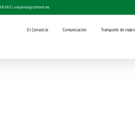
038 665 |
usuarios@ctmam.es
El Consorcio
Comunicación
Transporte de viajer