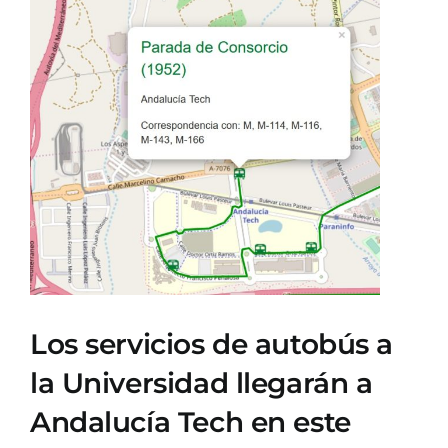
Ver
imagen
más
grande
Los servicios de autobús a
la Universidad llegarán a
Andalucía Tech en este