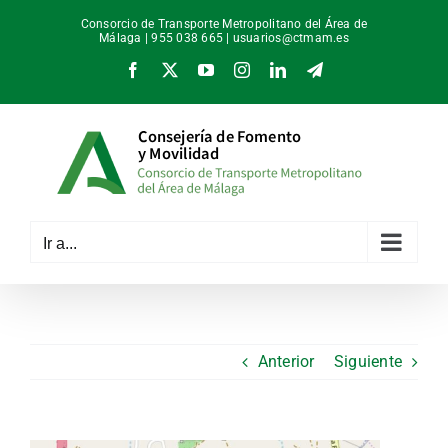
Saltar
Consorcio de Transporte Metropolitano del Área de
al
Málaga | 955 038 665 |
usuarios@ctmam.es
contenido
Facebook
X
YouTube
Instagram
LinkedIn
Telegram
Ir a...
Anterior
Siguiente