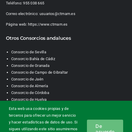
Teléfono:
955 038 665
Correo electrónico:
usuarios@ctmam.es
Página web:
https://www.ctmam.es
Otros Consorcios andaluces
Consorcio de Sevilla
Consorcio Bahía de Cádiz
Consorcio de Granada
Consorcio de Campo de Gibraltar
Consorcio de Jaén
Consorcio de Almería
Consorcio de Córdoba
Consorcio de Huelva
Esta web usa cookies propias y de
terceros para ofrecer un mejor servicio
Consorcio de Transporte Metropolitano. Área de Málaga |
y hacer estadísticas de datos de uso. Si
De
Contacto
|
Información legal
|
Política de privacidad
|
Política de
sigues utilizando este sitio asumiremos
acuerdo