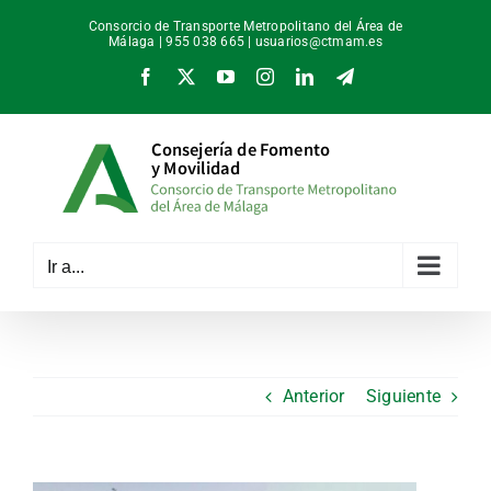
Saltar
Consorcio de Transporte Metropolitano del Área de
al
Málaga | 955 038 665 |
usuarios@ctmam.es
contenido
Facebook
X
YouTube
Instagram
LinkedIn
Telegram
Ir a...
Anterior
Siguiente