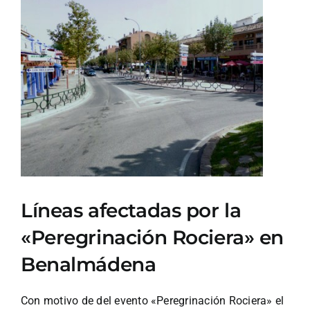
Ver
imagen
más
grande
Líneas afectadas por la
«Peregrinación Rociera» en
Benalmádena
Con motivo de del evento «Peregrinación Rociera» el