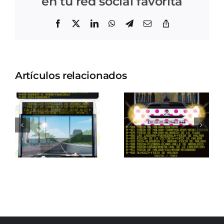
en tu red social favorita
Facebook
X
LinkedIn
WhatsApp
Telegram
Correo
Copiar
electrónico
enlace
Artículos relacionados