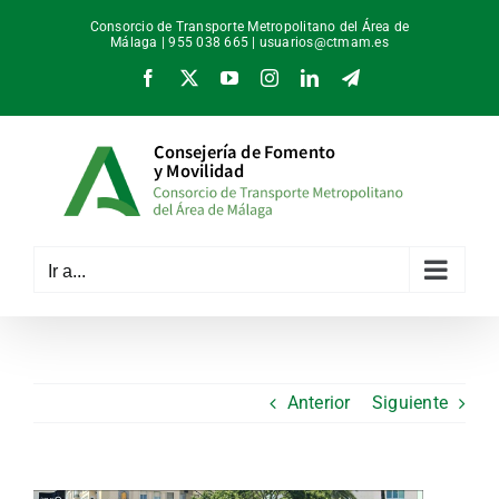
Saltar
Consorcio de Transporte Metropolitano del Área de
al
Málaga | 955 038 665 |
usuarios@ctmam.es
contenido
Facebook
X
YouTube
Instagram
LinkedIn
Telegram
Ir a...
Anterior
Siguiente