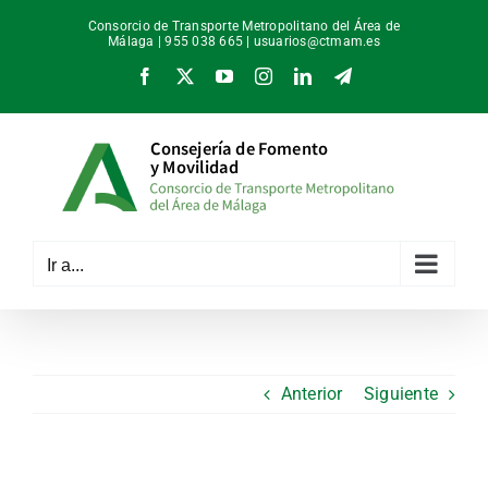
Saltar
Consorcio de Transporte Metropolitano del Área de
al
Málaga | 955 038 665 |
usuarios@ctmam.es
contenido
Facebook
X
YouTube
Instagram
LinkedIn
Telegram
Ir a...
Anterior
Siguiente