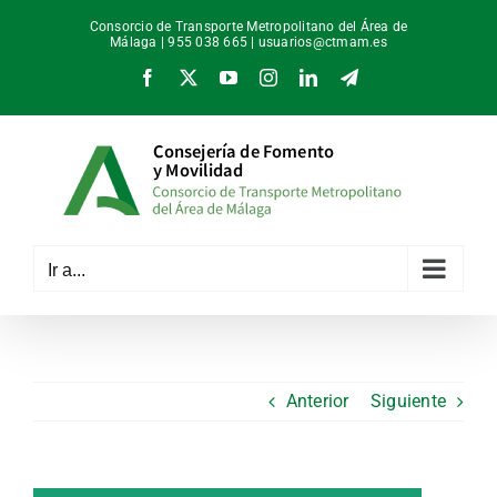
Saltar
Consorcio de Transporte Metropolitano del Área de
al
Málaga | 955 038 665 |
usuarios@ctmam.es
contenido
Facebook
X
YouTube
Instagram
LinkedIn
Telegram
Ir a...
Anterior
Siguiente