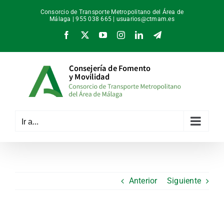
Saltar
Consorcio de Transporte Metropolitano del Área de
al
Málaga | 955 038 665 |
usuarios@ctmam.es
contenido
Facebook
X
YouTube
Instagram
LinkedIn
Telegram
Ir a...
Anterior
Siguiente