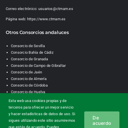
Correo electrónico:
usuarios@ctmam.es
Página web:
https://www.ctmam.es
Otros Consorcios andaluces
Consorcio de Sevilla
Consorcio Bahía de Cádiz
Consorcio de Granada
Consorcio de Campo de Gibraltar
Consorcio de Jaén
Consorcio de Almería
Consorcio de Córdoba
Consorcio de Huelva
Esta web usa cookies propias y de
terceros para ofrecer un mejor servicio
Consorcio de Transporte Metropolitano. Área de Málaga |
y hacer estadísticas de datos de uso. Si
De
Contacto
|
Información legal
|
Política de privacidad
|
Política de
sigues utilizando este sitio asumiremos
acuerdo
cookies
que estás de acuerdo. Puedes