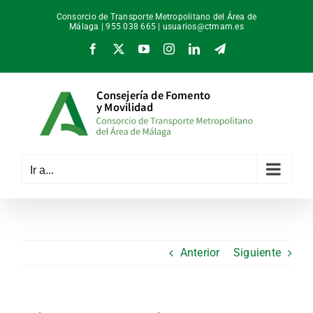
Saltar
Consorcio de Transporte Metropolitano del Área de
al
Málaga | 955 038 665 |
usuarios@ctmam.es
contenido
Facebook
X
YouTube
Instagram
LinkedIn
Telegram
Ir a...
Anterior
Siguiente