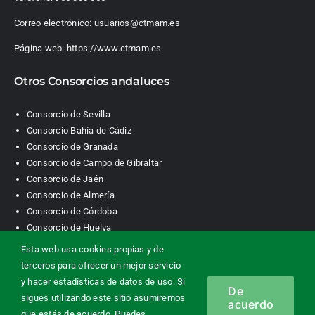
Correo electrónico:
usuarios@ctmam.es
Página web:
https://www.ctmam.es
Otros Consorcios andaluces
Consorcio de Sevilla
Consorcio Bahía de Cádiz
Consorcio de Granada
Consorcio de Campo de Gibraltar
Consorcio de Jaén
Consorcio de Almería
Consorcio de Córdoba
Consorcio de Huelva
Esta web usa cookies propias y de
terceros para ofrecer un mejor servicio
Consorcio de Transporte Metropolitano. Área de Málaga |
y hacer estadísticas de datos de uso. Si
De
Contacto
|
Información legal
|
Política de privacidad
|
Política de
sigues utilizando este sitio asumiremos
acuerdo
cookies
que estás de acuerdo. Puedes