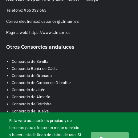
Teléfono:
955 038 665
Correo electrónico:
usuarios@ctmam.es
Página web:
https://www.ctmam.es
Otros Consorcios andaluces
Consorcio de Sevilla
Consorcio Bahía de Cádiz
Consorcio de Granada
Consorcio de Campo de Gibraltar
Consorcio de Jaén
Consorcio de Almería
Consorcio de Córdoba
Consorcio de Huelva
Esta web usa cookies propias y de
terceros para ofrecer un mejor servicio
Consorcio de Transporte Metropolitano. Área de Málaga |
y hacer estadísticas de datos de uso. Si