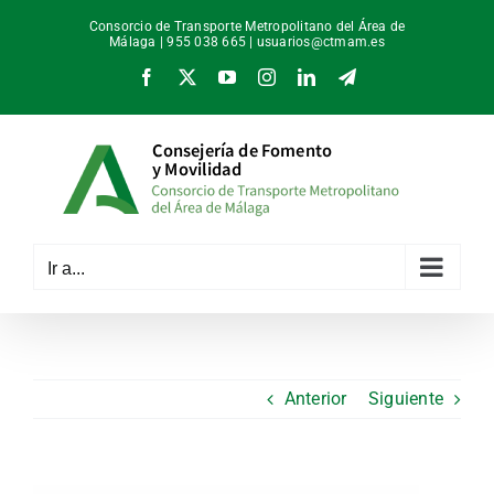
Saltar
Consorcio de Transporte Metropolitano del Área de
al
Málaga | 955 038 665 |
usuarios@ctmam.es
contenido
Facebook
X
YouTube
Instagram
LinkedIn
Telegram
Ir a...
Anterior
Siguiente