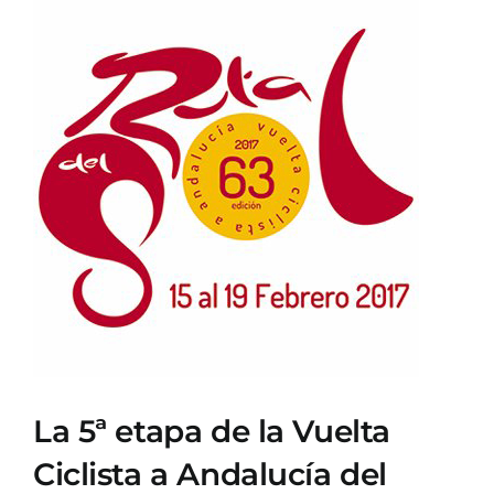
Ver
imagen
más
grande
La 5ª etapa de la Vuelta
Ciclista a Andalucía del