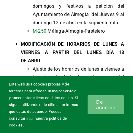
domingos y festivos a petición del
Ayuntamiento de Almogía del Jueves 9 al
domingo 12 de abril en la siguiente ruta:
M-250
Málaga-Almogía-Pastelero
MODIFICACIÓN DE HORARIOS DE LUNES A
VIERNES A PARTIR DEL LUNES DÍA 13
DE ABRIL
Ajuste de los horarios de lunes a viernes a
la reducción de la demanda a partir del
Esta web usa cookies propias y de
lunes 13 de abril en las siguientes rutas:
terceros para ofrecer un mejor servicio
M-123
Churriana-Torremolinos-
y hacer estadísticas de datos de uso. Si
De
Benalmádena Costa
sigues utilizando este sitio asumiremos
acuerdo
T-1
Urbano de Torremolinos. Línea 1
que estás de acuerdo. Puedes
Torremolinos-Aloha
consultar
aquí
nuestra política de
cookies.
T-2
Urbano de Torremolinos. Línea 2