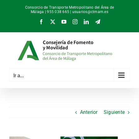
Saltar
Consorcio de Transporte Metropolitano del Área de
al
Málaga | 955 038 665 |
usuarios@ctmam.es
contenido
Facebook
X
YouTube
Instagram
LinkedIn
Telegram
Ir a...
Anterior
Siguiente