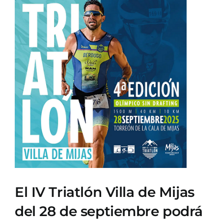
Ver
imagen
más
grande
El IV Triatlón Villa de Mijas
del 28 de septiembre podrá