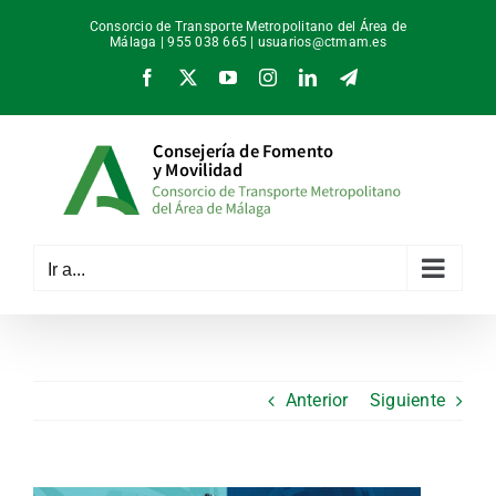
Saltar
Consorcio de Transporte Metropolitano del Área de
al
Málaga | 955 038 665 |
usuarios@ctmam.es
contenido
Facebook
X
YouTube
Instagram
LinkedIn
Telegram
Ir a...
Anterior
Siguiente