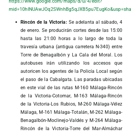
https://www.google.com/maps/d/u/4/edit?
mid=10hINUAwJOq2SWnhBg5qJXB5pu7EugKo&usp=sha
Rincón de la Victoria:
Se adelanta al sábado, 4
de enero. Se producirán cortes desde las 15:00
hasta las 21:00 horas a lo largo de toda la
travesía urbana (antigua carretera N-340) entre
Torre de Benagalbón y La Cala del Moral. Los
autobuses irán utilizando los accesos que
autoricen los agentes de la Policía Local según
el paso de la Cabalgata. Las paradas ubicadas
en este vial de las rutas M-160 Málaga-Rincón
de la Victoria-Cotomar, M-163 Málaga-Rincón
de la Victoria-Los Rubios, M-260 Málaga-Vélez
Málaga, M-161 Málaga-Totalán, M-262 Málaga-
Benagalbón-Moclinejo-Valdés y M-264 Málaga-
Rincón de la Victoria-Torre del Mar-Almáchar