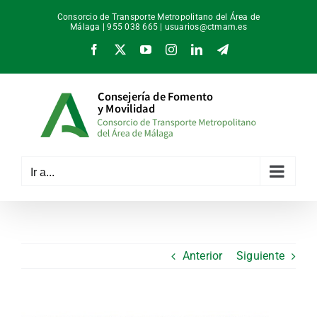
Saltar
Consorcio de Transporte Metropolitano del Área de
al
Málaga | 955 038 665 |
usuarios@ctmam.es
contenido
Facebook
X
YouTube
Instagram
LinkedIn
Telegram
Ir a...
Anterior
Siguiente