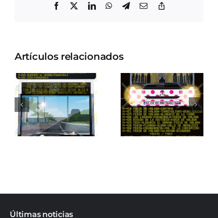
Facebook
X
LinkedIn
WhatsApp
Telegram
Correo
Copiar
electrónico
enlace
Artículos relacionados
Últimas noticias