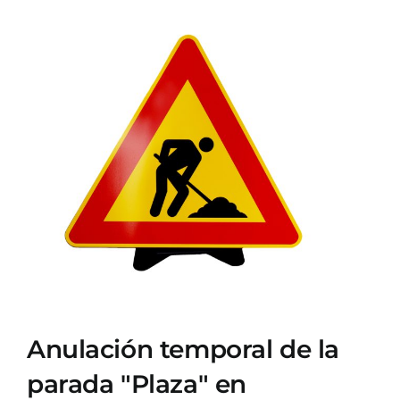
Ver
imagen
más
grande
Anulación temporal de la
parada "Plaza" en