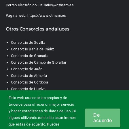
Correo electrónico:
usuarios@ctmam.es
Página web:
https://www.ctmam.es
Otros Consorcios andaluces
Consorcio de Sevilla
Consorcio Bahía de Cádiz
Consorcio de Granada
Consorcio de Campo de Gibraltar
Consorcio de Jaén
Consorcio de Almería
Consorcio de Córdoba
Consorcio de Huelva
Esta web usa cookies propias y de
terceros para ofrecer un mejor servicio
Consorcio de Transporte Metropolitano. Área de Málaga |
y hacer estadísticas de datos de uso. Si
De
Contacto
|
Información legal
|
Política de privacidad
|
Política de
sigues utilizando este sitio asumiremos
acuerdo
cookies
que estás de acuerdo. Puedes