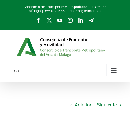
Saltar
Consorcio de Transporte Metropolitano del Área de
al
Málaga | 955 038 665 |
usuarios@ctmam.es
contenido
Facebook
X
YouTube
Instagram
LinkedIn
Telegram
Ir a...
Anterior
Siguiente