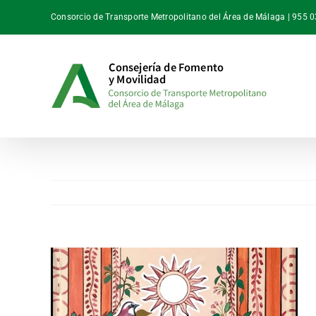
Saltar
Consorcio de Transporte Metropolitano del Área de Málaga | 955 
al
contenido
Ver
imagen
más
grande