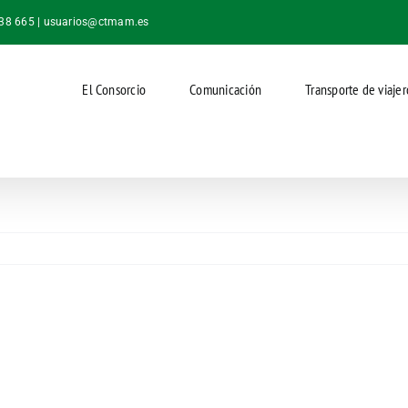
038 665 |
usuarios@ctmam.es
El Consorcio
Comunicación
Transporte de viajer