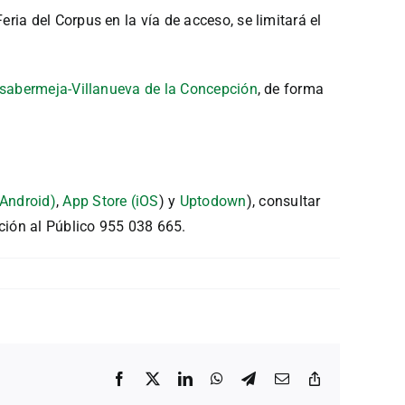
ia del Corpus en la vía de acceso, se limitará el
abermeja-Villanueva de la Concepción
, de forma
(Android)
,
App Store (iOS
) y
Uptodown
), consultar
ción al Público 955 038 665.
Facebook
X
LinkedIn
WhatsApp
Telegram
Correo
Copiar
electrónico
enlace