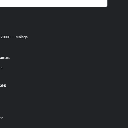
 – 29001 – Málaga
am.es
es
ces
ar