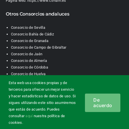
Página web:
https://www.ctmam.es
Otros Consorcios andaluces
Consorcio de Sevilla
Consorcio Bahía de Cádiz
Consorcio de Granada
Consorcio de Campo de Gibraltar
Consorcio de Jaén
Consorcio de Almería
Consorcio de Córdoba
Consorcio de Huelva
Esta web usa cookies propias y de
terceros para ofrecer un mejor servicio
Consorcio de Transporte Metropolitano. Área de Málaga |
y hacer estadísticas de datos de uso. Si
De
Contacto
|
Información legal
|
Política de privacidad
|
Política de
sigues utilizando este sitio asumiremos
acuerdo
cookies
que estás de acuerdo. Puedes
consultar
aquí
nuestra política de
cookies.