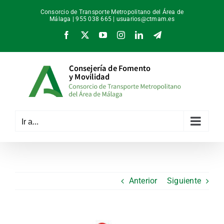
Saltar
Consorcio de Transporte Metropolitano del Área de
al
Málaga | 955 038 665 |
usuarios@ctmam.es
contenido
Facebook
X
YouTube
Instagram
LinkedIn
Telegram
Ir a...
Anterior
Siguiente