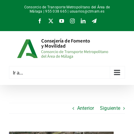
Saltar
Consorcio de Transporte Metropolitano del Área de
al
Málaga | 955 038 665 |
usuarios@ctmam.es
contenido
Facebook
X
YouTube
Instagram
LinkedIn
Telegram
Ir a...
Anterior
Siguiente