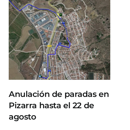
Ver
imagen
más
grande
Anulación de paradas en
Pizarra hasta el 22 de
agosto