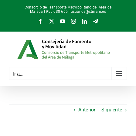
Saltar
Consorcio de Transporte Metropolitano del Área de
al
Málaga | 955 038 665 |
usuarios@ctmam.es
contenido
Facebook
X
YouTube
Instagram
LinkedIn
Telegram
Ir a...
Anterior
Siguiente