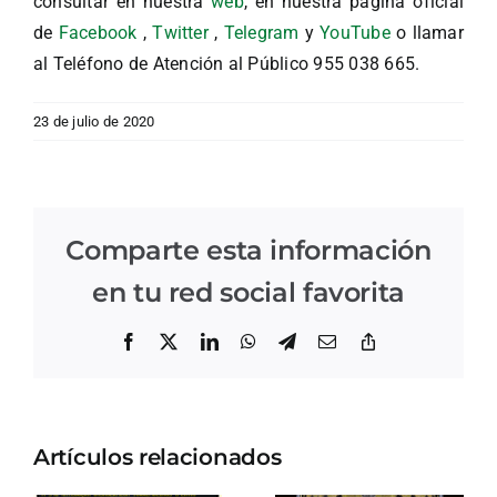
consultar en nuestra
web
, en nuestra página oficial
de
Facebook
,
Twitter
,
Telegram
y
YouTube
o llamar
al Teléfono de Atención al Público 955 038 665.
23 de julio de 2020
Comparte esta información
en tu red social favorita
Facebook
X
LinkedIn
WhatsApp
Telegram
Correo
Copiar
electrónico
enlace
Artículos relacionados