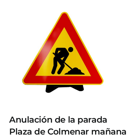
Ver
imagen
más
grande
Anulación de la parada
Plaza de Colmenar mañana