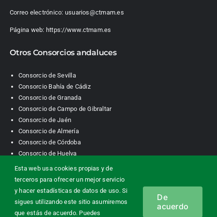
Correo electrónico:
usuarios@ctmam.es
Página web:
https://www.ctmam.es
Otros Consorcios andaluces
Consorcio de Sevilla
Consorcio Bahía de Cádiz
Consorcio de Granada
Consorcio de Campo de Gibraltar
Consorcio de Jaén
Consorcio de Almería
Consorcio de Córdoba
Consorcio de Huelva
Esta web usa cookies propias y de
terceros para ofrecer un mejor servicio
Consorcio de Transporte Metropolitano. Área de Málaga |
y hacer estadísticas de datos de uso. Si
De
Contacto
|
Información legal
|
Política de privacidad
|
Política de
sigues utilizando este sitio asumiremos
acuerdo
cookies
que estás de acuerdo. Puedes