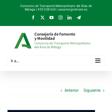
Saltar
Consorcio de Transporte Metropolitano del Área de
al
Málaga | 955 038 665 |
usuarios@ctmam.es
contenido
Facebook
X
YouTube
Instagram
LinkedIn
Telegram
Ir a...
Anterior
Siguiente