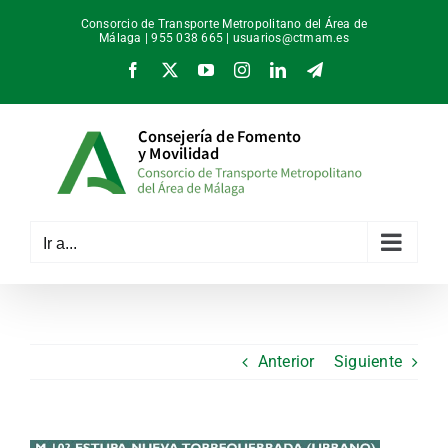
Saltar
Consorcio de Transporte Metropolitano del Área de
al
Málaga | 955 038 665 |
usuarios@ctmam.es
contenido
Facebook
X
YouTube
Instagram
LinkedIn
Telegram
Ir a...
Anterior
Siguiente