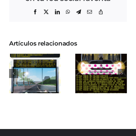
Facebook
X
LinkedIn
WhatsApp
Telegram
Correo
Copiar
electrónico
enlace
Artículos relacionados