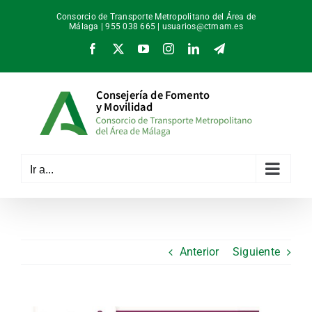
Saltar
Consorcio de Transporte Metropolitano del Área de
al
Málaga | 955 038 665 |
usuarios@ctmam.es
contenido
Facebook
X
YouTube
Instagram
LinkedIn
Telegram
Ir a...
Anterior
Siguiente