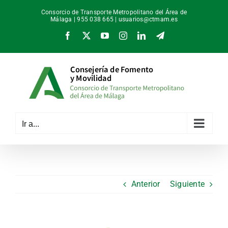
Saltar
Consorcio de Transporte Metropolitano del Área de
al
Málaga | 955 038 665 |
usuarios@ctmam.es
contenido
Facebook
X
YouTube
Instagram
LinkedIn
Telegram
Ir a...
Anterior
Siguiente