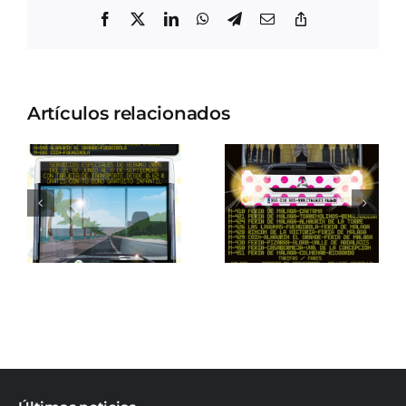
Facebook
X
LinkedIn
WhatsApp
Telegram
Correo
Copiar
electrónico
enlace
Artículos relacionados