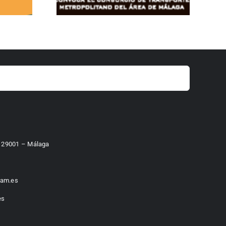
 – 29001 – Málaga
am.es
es