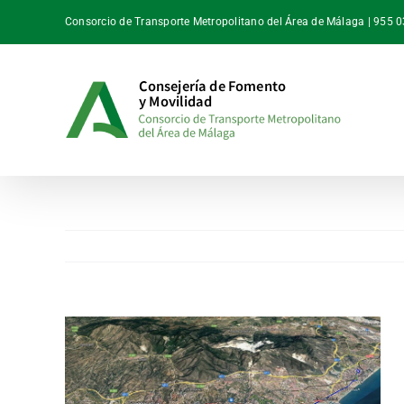
Saltar
Consorcio de Transporte Metropolitano del Área de Málaga | 955 
al
contenido
Ver
imagen
más
grande