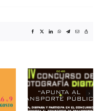
Facebook
X
LinkedIn
WhatsApp
Telegram
Correo
Copiar
electrónico
enlace