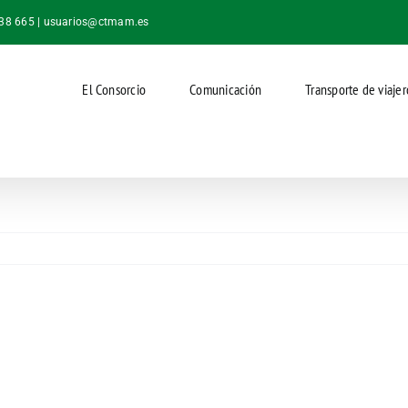
038 665 |
usuarios@ctmam.es
El Consorcio
Comunicación
Transporte de viajer