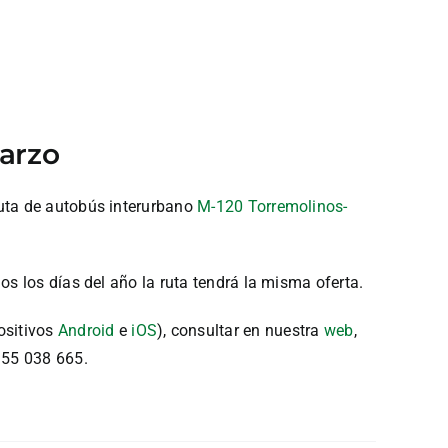
marzo
ruta de autobús interurbano
M-120 Torremolinos-
os los días del año la ruta tendrá la misma oferta.
ositivos
Android
e
iOS
), consultar en nuestra
web
,
955 038 665.