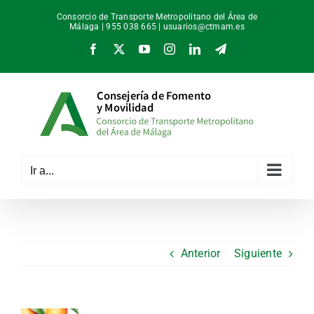
Saltar
Consorcio de Transporte Metropolitano del Área de
al
Málaga | 955 038 665 |
usuarios@ctmam.es
contenido
Facebook
X
YouTube
Instagram
LinkedIn
Telegram
Ir a...
Anterior
Siguiente