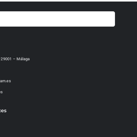
 – 29001 – Málaga
am.es
es
ces