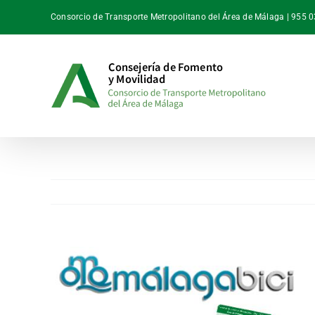
Saltar
Consorcio de Transporte Metropolitano del Área de Málaga | 955 
al
contenido
Ver
imagen
más
grande