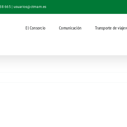
038 665 |
usuarios@ctmam.es
El Consorcio
Comunicación
Transporte de viajer