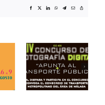
Facebook
X
LinkedIn
WhatsApp
Telegram
Correo
Copiar
electrónico
enlace