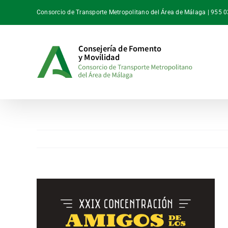
Saltar
Consorcio de Transporte Metropolitano del Área de Málaga | 955 
al
contenido
Ver
imagen
más
grande