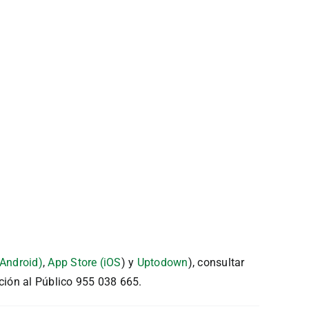
(Android)
,
App Store (iOS
) y
Uptodown
), consultar
ción al Público 955 038 665.