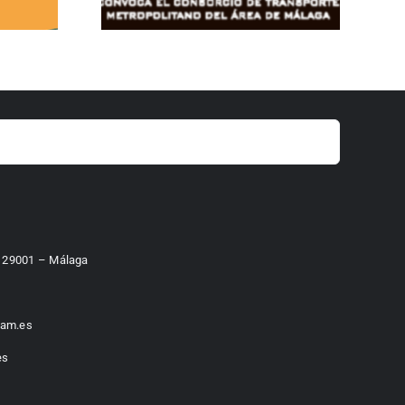
 – 29001 – Málaga
am.es
es