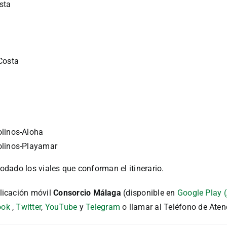
sta
Costa
olinos-Aloha
olinos-Playamar
rodado los viales que conforman el itinerario.
licación móvil
Consorcio Málaga
(disponible en
Google Play 
ook
,
Twitter
,
YouTube
y
Telegram
o llamar al Teléfono de Aten