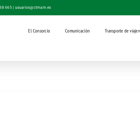
038 665 |
usuarios@ctmam.es
El Consorcio
Comunicación
Transporte de viajer