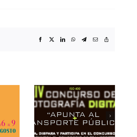
Facebook
X
LinkedIn
WhatsApp
Telegram
Correo
Copiar
electrónico
enlace