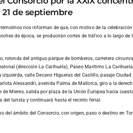
del Consorcio por la XXIX concen
l 21 de septiembre
remolinos nos informan de que, con motivo de la celebración 
hes de época, se producirán cortes de tráfico a lo largo de lo
, rotonda del antiguo parque de bomberos, carretera circunva
tonal (dirección La Carihuela), Paseo Marítimo La Carihuela, 
la izquierda, calle Decano Higueras del Castillo, pasaje Ciudad
rlota Alessandri, avenida Palma de Mallorca, giro a la derecha
de de Mieres, salida por plaza de la Unión Europea hacia cuest
el turista y continuará hasta el recinto ferial.
ano del ámbito del Consorcio, con origen, paso o destino en To