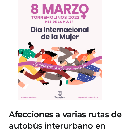
Ver
imagen
más
grande
Afecciones a varias rutas de
autobús interurbano en