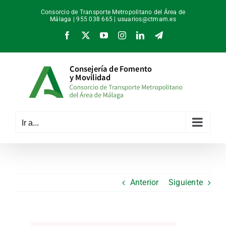
Saltar
Consorcio de Transporte Metropolitano del Área de
al
Málaga | 955 038 665 |
usuarios@ctmam.es
contenido
Facebook
X
YouTube
Instagram
LinkedIn
Telegram
Ir a...
Anterior
Siguiente