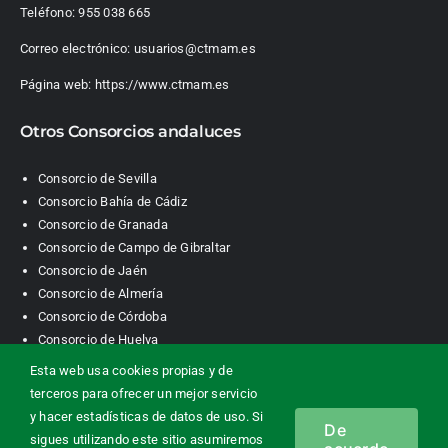
Teléfono:
955 038 665
Correo electrónico:
usuarios@ctmam.es
Página web:
https://www.ctmam.es
Otros Consorcios andaluces
Consorcio de Sevilla
Consorcio Bahía de Cádiz
Consorcio de Granada
Consorcio de Campo de Gibraltar
Consorcio de Jaén
Consorcio de Almería
Consorcio de Córdoba
Consorcio de Huelva
Esta web usa cookies propias y de
terceros para ofrecer un mejor servicio
Consorcio de Transporte Metropolitano. Área de Málaga |
y hacer estadísticas de datos de uso. Si
De
Contacto
|
Información legal
|
Política de privacidad
|
Política de
sigues utilizando este sitio asumiremos