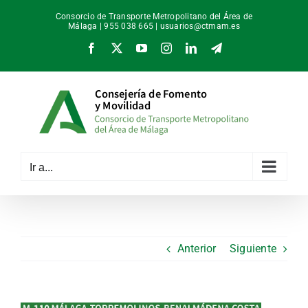
Saltar
Consorcio de Transporte Metropolitano del Área de
al
Málaga | 955 038 665 |
usuarios@ctmam.es
contenido
Facebook
X
YouTube
Instagram
LinkedIn
Telegram
Ir a...
Anterior
Siguiente